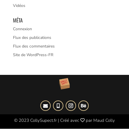
Vidéos
MÉTA
Connexion
Flux des publications
Flux des commentaires
Site de WordPress-FR
© 2023 CollySupect.fr
|
Créé avec
par
Maud Colly