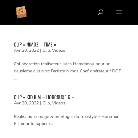
CLIP « NIMOZ – TIME »
Avr 20, 2022
|
Clip
,
Vidéos
Collaboration réalisateur Jules Hamdadou pour un
deuxième clip avec l’artiste Nimoz Chef opérateur / DOP
....
CLIP « KID KIM – HORCRUXE 6 »
Avr 20, 2022
|
Clip
,
Vidéos
Réalisation (image & montage) du freestyle « Horcruxe
6 » pour le rappeur...