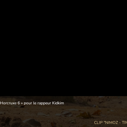
 Horcruxe 6 » pour le rappeur Kidkim
CLIP "NIMOZ - TI