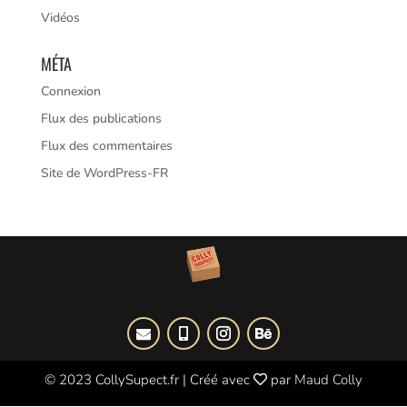
Vidéos
MÉTA
Connexion
Flux des publications
Flux des commentaires
Site de WordPress-FR
© 2023 CollySupect.fr
|
Créé avec
par
Maud Colly